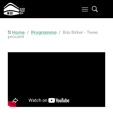
Home
/
Programma
/ Bas Birker - Twee
procent