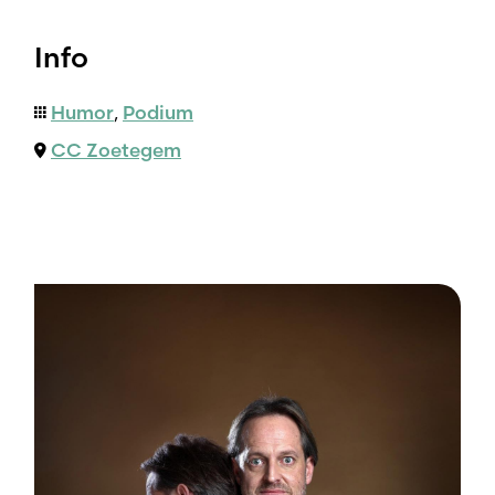
Info
Humor
,
Podium
CC Zoetegem