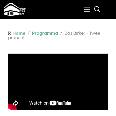
Home
/
Programma
/ Bas Birker - Twee
procent