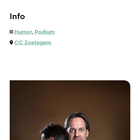
Info
Humor
,
Podium
CC Zoetegem