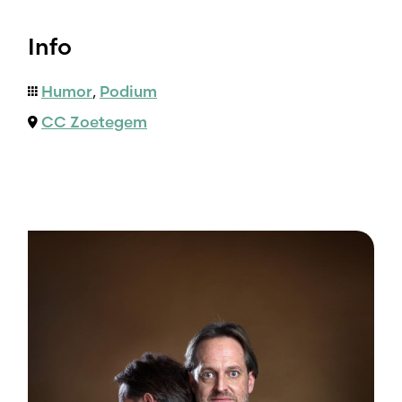
Info
Humor
,
Podium
CC Zoetegem