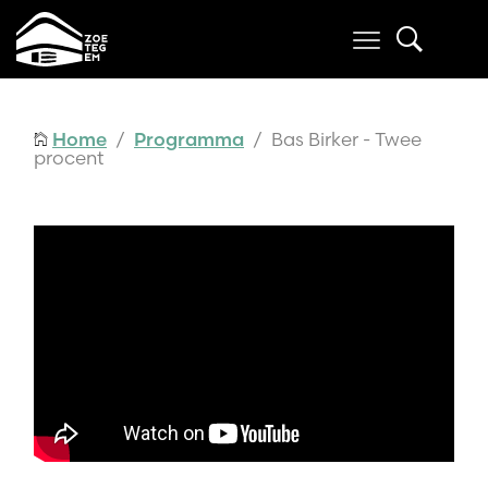
Home
/
Programma
/ Bas Birker - Twee
procent