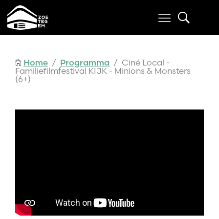
Home
/
Programma
/ Ciné Local -
Familiefilmfestival KIJK - Minions & Monsters
(6+)