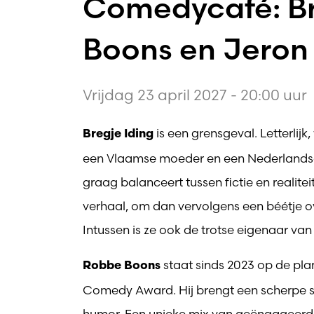
Comedycafé: Br
Boons en Jeron 
Vrijdag 23 april 2027 - 20:00 uur
is een grensgeval. Letterlij
Bregje Iding
een Vlaamse moeder en een Nederlandse 
graag balanceert tussen fictie en realite
verhaal, om dan vervolgens een béétje o
Intussen is ze ook de trotse eigenaar 
staat sinds 2023 op de pla
Robbe Boons
Comedy Award. Hij brengt een scherpe se
humor. Een unieke mix van geëngageerde s