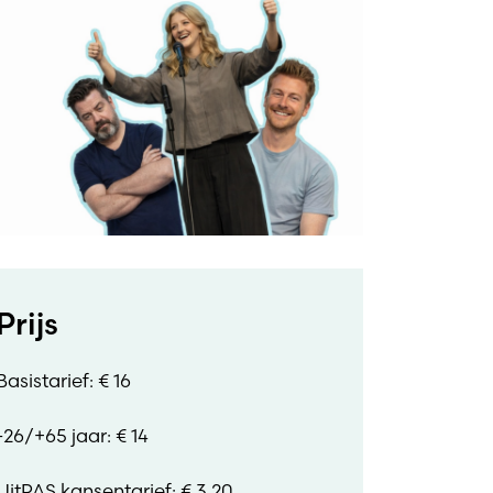
Prijs
Basistarief: € 16
-26/+65 jaar: € 14
UitPAS kansentarief: € 3.20