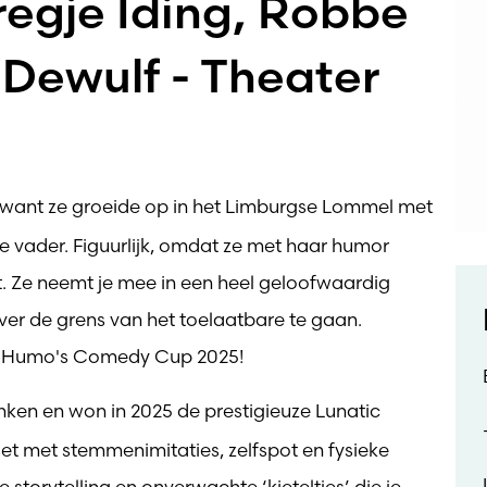
egje Iding, Robbe
Dewulf - Theater
k, want ze groeide op in het Limburgse Lommel met
vader. Figuurlijk, omdat ze met haar humor
it. Ze neemt je mee in een heel geloofwaardig
ver de grens van het toelaatbare te gaan.
van Humo's Comedy Cup 2025!
nken en won in 2025 de prestigieuze Lunatic
t met stemmenimitaties, zelfspot en fysieke
torytelling en onverwachte ‘kieteltjes’ die je