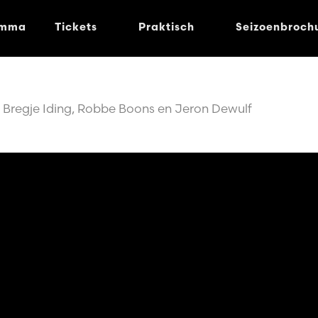
amma
Tickets
Praktisch
Seizoenbroch
regje Iding, Robbe Boons en Jeron Dewulf