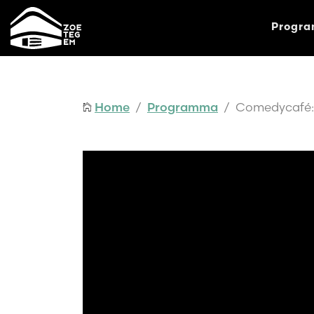
Progr
Home
/
Programma
/ Comedycafé: B