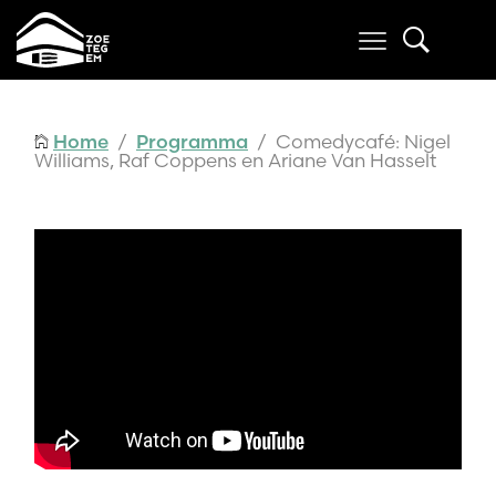
Home
/
Programma
/ Comedycafé: Nigel
Williams, Raf Coppens en Ariane Van Hasselt