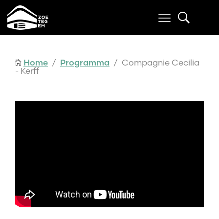
Home
/
Programma
/ Compagnie Cecilia
- Kerff