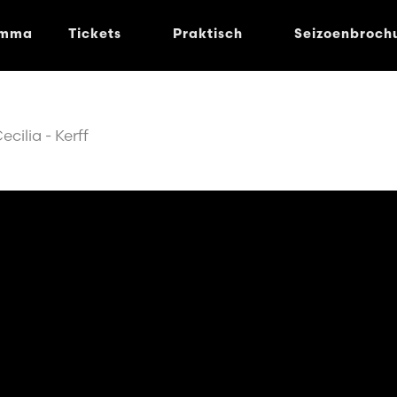
amma
Tickets
Praktisch
Seizoenbroch
ilia - Kerff