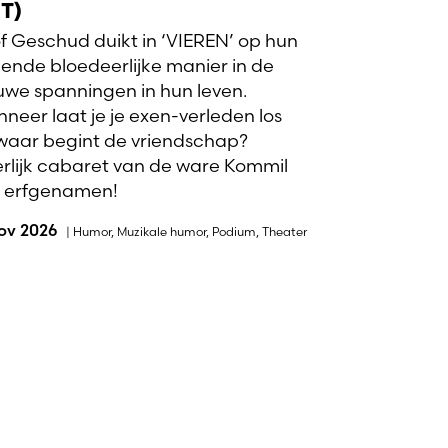
T)
f Geschud duikt in ‘VIEREN’ op hun
ende bloedeerlijke manier in de
uwe spanningen in hun leven.
neer laat je je exen-verleden los
waar begint de vriendschap?
rlijk cabaret van de ware Kommil
 erfgenamen!
nov 2026
|
Humor
,
Muzikale humor
,
Podium
,
Theater