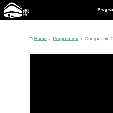
Progr
Home
/
Programma
/ Compagnie Cec