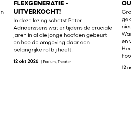
FLEXGENERATIE -
OU
en
Gro
UITVERKOCHT!
g
gek
In deze lezing schetst Peter
nie
Adriaenssens wat er tijdens de cruciale
Wan
jaren in al die jonge hoofden gebeurt
en 
en hoe de omgeving daar een
Hee
belangrijke rol bij heeft.
Foo
12 okt 2026
|
Podium
,
Theater
12 