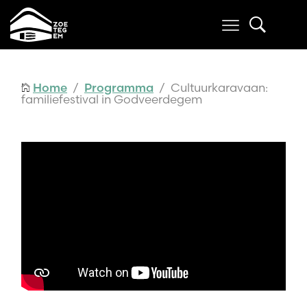
Home
/
Programma
/ Cultuurkaravaan:
familiefestival in Godveerdegem