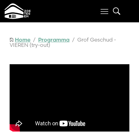
Home
/
Programma
/ Grof Geschud -
VIEREN (try-out)