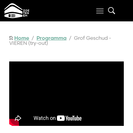
Home
/
Programma
/ Grof Geschud -
VIEREN (try-out)