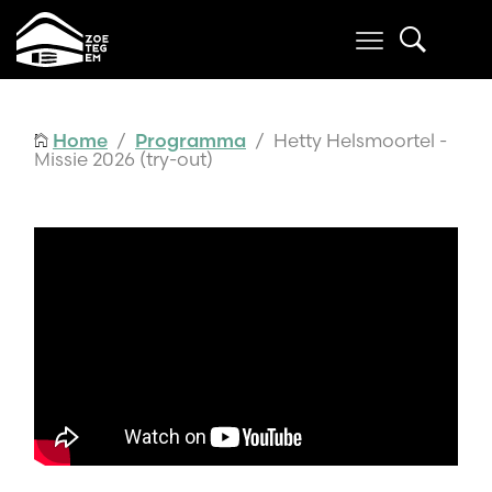
Home
/
Programma
/ Hetty Helsmoortel -
Missie 2026 (try-out)