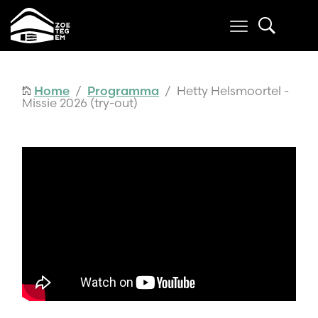
Home
/
Programma
/ Hetty Helsmoortel -
Missie 2026 (try-out)