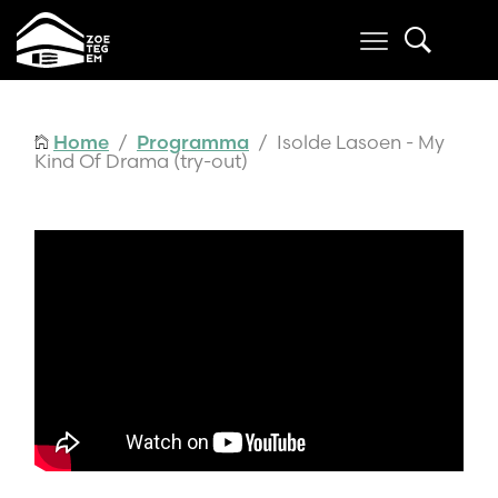
Home
/
Programma
/ Isolde Lasoen - My
Kind Of Drama (try-out)