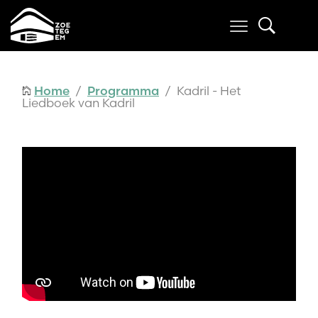
Home
/
Programma
/ Kadril - Het
Liedboek van Kadril