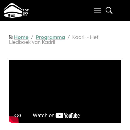
Home
/
Programma
/ Kadril - Het
Liedboek van Kadril