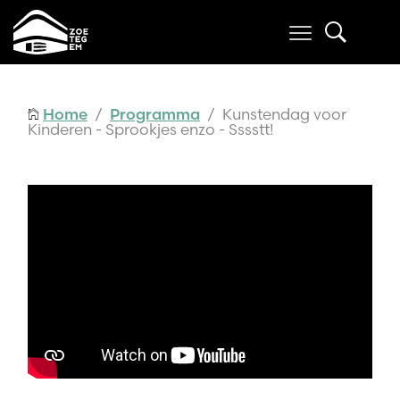
Home
/
Programma
/ Kunstendag voor
Kinderen - Sprookjes enzo - Sssstt!