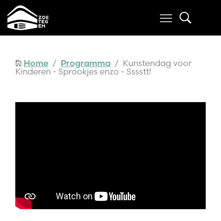
Home
/
Programma
/ Kunstendag voor
Kinderen - Sprookjes enzo - Sssstt!