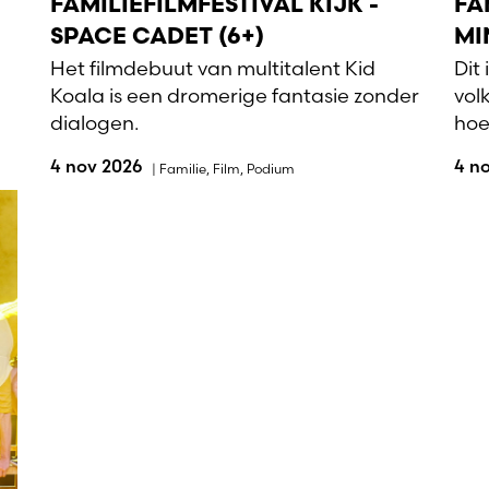
FAMILIEFILMFESTIVAL KIJK -
FA
SPACE CADET (6+)
MI
Het filmdebuut van multitalent Kid
Dit
Koala is een dromerige fantasie zonder
vol
dialogen.
hoe
4 nov 2026
4 n
|
Familie
,
Film
,
Podium