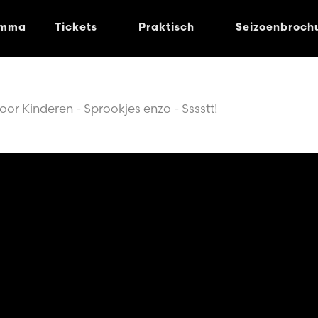
amma
Tickets
Praktisch
Seizoenbroch
r Kinderen - Sprookjes enzo - Sssstt!