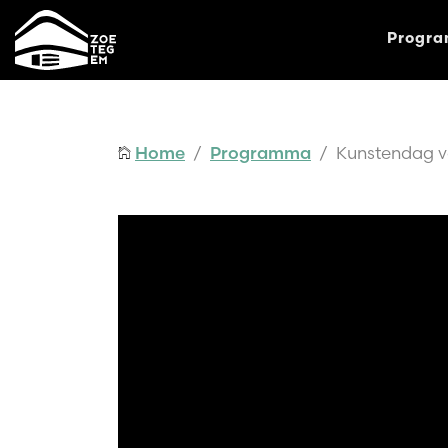
Progr
Home
/
Programma
/ Kunstendag voo