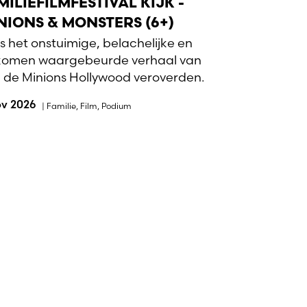
MILIEFILMFESTIVAL KIJK -
NIONS & MONSTERS (6+)
 is het onstuimige, belachelijke en
komen waargebeurde verhaal van
 de Minions Hollywood veroverden.
ov 2026
|
Familie
,
Film
,
Podium