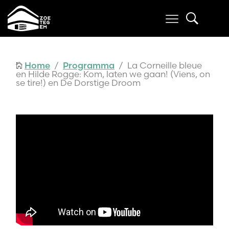
Home
/
Programma
/ La Corneille bleue
en Hilde Rogge: Kom, laten we gaan! (Viens, on
se tire!) en De Dorstige Droom