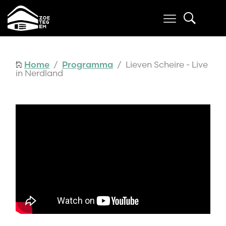
Home
/
Programma
/ Lieven Scheire - Live
in Nerdland