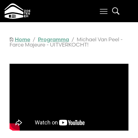
Home
/
Programma
/ Michael Van Peel -
Farce Majeure - UITVERKOCHT!