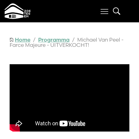
Home
/
Programma
/ Michael Van Peel -
Farce Majeure - UITVERKOCHT!