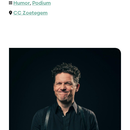
Humor
,
Podium
CC Zoetegem