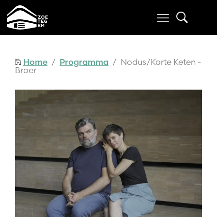
Home
/
Programma
/ Nodus/Korte Keten -
Broer