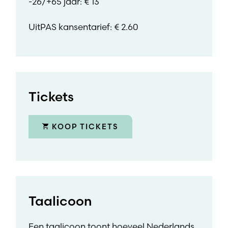
-26/+65 jaar: € 13
UitPAS kansentarief: € 2.60
Tickets
KOOP TICKETS
Taalicoon
Een taalicoon toont hoeveel Nederlands