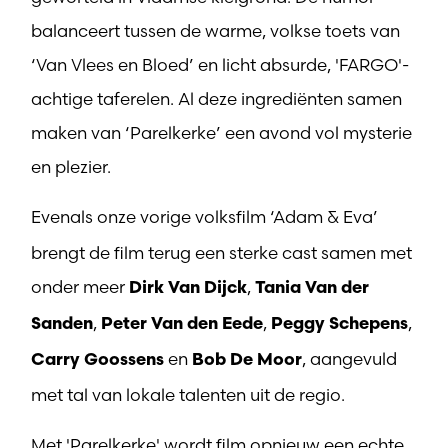
balanceert tussen de warme, volkse toets van
‘Van Vlees en Bloed’ en licht absurde, 'FARGO'-
achtige taferelen. Al deze ingrediënten samen
maken van ‘Parelkerke’ een avond vol mysterie
en plezier.
Evenals onze vorige volksfilm ‘Adam & Eva’
brengt de film terug een sterke cast samen met
onder meer
,
Dirk Van Dijck
Tania Van der
,
,
,
Sanden
Peter Van den Eede
Peggy Schepens
en
, aangevuld
Carry Goossens
Bob De Moor
met tal van lokale talenten uit de regio.
Met 'Parelkerke' wordt film opnieuw een echte