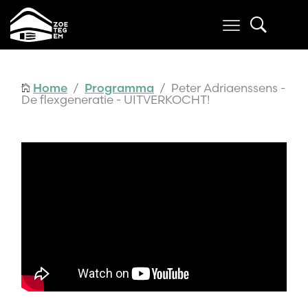
Home
/
Programma
/ Peter Adriaenssens -
De flexgeneratie - UITVERKOCHT!