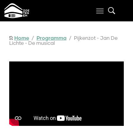
Home
/
Programma
/ Pijkenzot - Jan De
Lichte - De musical