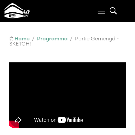
Home
/
Programma
/ Portie Gemengd -
SKETCH!