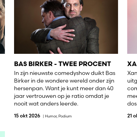
BAS BIRKER - TWEE PROCENT
XA
In zijn nieuwste comedyshow duikt Bas
Xan
Birker in de wondere wereld onder zijn
uit
hersenpan. Want je kunt meer dan 40
com
jaar vertrouwen op je ratio omdat je
mee
nooit wat anders leerde.
dosi
15 okt 2026
21 
|
Humor
,
Podium