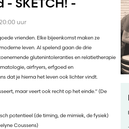
 - SKETCH! -
20:00 uur
ie goede vrienden. Elke bijeenkomst maken ze
moderne leven. Al spelend gaan de drie
 toenemende glutenintoleranties en relatietherapie
ermatologie, airfryers, erfgoed en
 je hierna het leven ook lichter vindt.
sseert, maar veert ook recht op het einde.” (De
ch potentieel (de timing, de mimiek, de fysiek)
Evelyne Coussens)