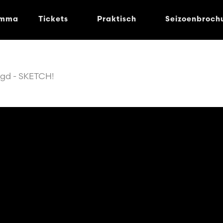
amma
Tickets
Praktisch
Seizoenbroch
gd - SKETCH!