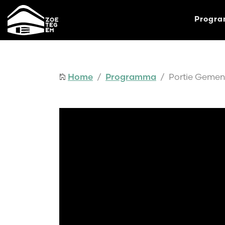
Progr
Home
/
Programma
/ Portie Gemen