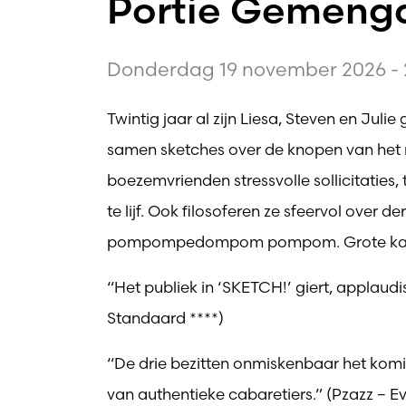
Portie Gemengd
Donderdag 19 november 2026 - 
Twintig jaar al zijn Liesa, Steven en Jul
samen sketches over de knopen van het 
boezemvrienden stressvolle sollicitaties,
te lijf. Ook filosoferen ze sfeervol over d
pompompedompom pompom. Grote kans dat
“Het publiek in ‘SKETCH!’ giert, applaudi
Standaard ****)
“De drie bezitten onmiskenbaar het komis
van authentieke cabaretiers.” (Pzazz – 