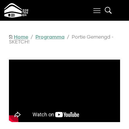
Home
/
Programma
/ Portie Gemengd -
SKETCH!