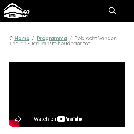
Home
/
Programma
/ Robrecht Vanden
Thoren - Ten minste houdbaar tot