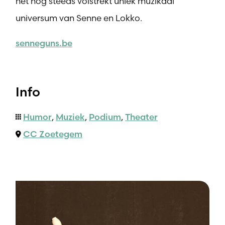
het nog steeds volstrekt uniek muzikaal
universum van Senne en Lokko.
senneguns.be
Info
Humor
,
Muziek
,
Podium
,
Theater
CC Zoetegem