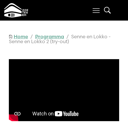
Home
/
Programma
/ Senne en Lokko -
Senne en Lokko 2 (try-out)