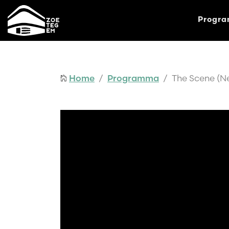
Progr
Home
/
Programma
/ The Scene (Ne