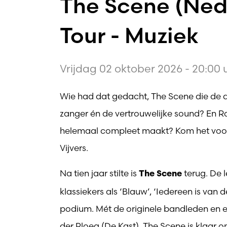
The Scene (Nede
Tour - Muziek
Vrijdag 02 oktober 2026 - 20:00 
Wie had dat gedacht, The Scene die de d
zanger én de vertrouwelijke sound? En Rad
helemaal compleet maakt? Kom het voor
Vijvers.
Na tien jaar stilte is
terug. De 
The Scene
klassiekers als ‘Blauw’, ‘Iedereen is van 
podium. Mét de originele bandleden en ee
der Ploeg (De Kast). The Scene is klaar o