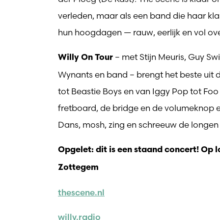
verleden, maar als een band die haar klas
hun hoogdagen — rauw, eerlijk en vol ov
– met Stijn Meuris, Guy Swi
Willy On Tour
Wynants en band – brengt het beste uit d
tot Beastie Boys en van Iggy Pop tot Foo 
fretboard, de bridge en de volumeknop 
Dans, mosh, zing en schreeuw de longen uit 
Opgelet: dit is een staand concert! Op 
Zottegem
thescene.nl
willy.radio