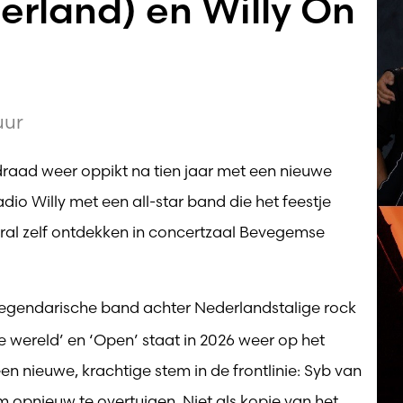
rland) en Willy On
uur
raad weer oppikt na tien jaar met een nieuwe
io Willy met een all-star band die het feestje
al zelf ontdekken in concertzaal Bevegemse
legendarische band achter Nederlandstalige rock
de wereld’ en ‘Open’ staat in 2026 weer op het
n nieuwe, krachtige stem in de frontlinie: Syb van
m opnieuw te overtuigen. Niet als kopie van het