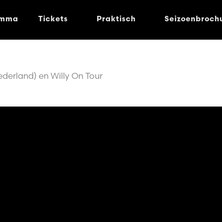
amma
Tickets
Praktisch
Seizoenbroch
derland) en Willy On Tour