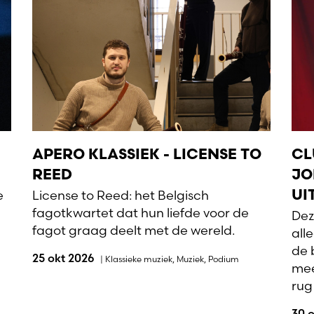
APERO KLASSIEK - LICENSE TO
CL
REED
JO
e
License to Reed: het Belgisch
UI
fagotkwartet dat hun liefde voor de
Dez
fagot graag deelt met de wereld.
all
de 
25 okt 2026
|
Klassieke muziek
,
Muziek
,
Podium
mee
rug
30 