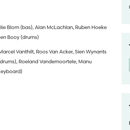
ilie Blom (bas), Alan McLachlan, Ruben Hoeke
roen Booy (drums)
 Marcel Vanthilt, Roos Van Acker, Sien Wynants
 (drums), Roeland Vandemoortele, Manu
(keyboard)