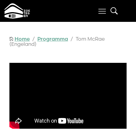
Home
/
Programma
/ Tom McRae
(Engeland)