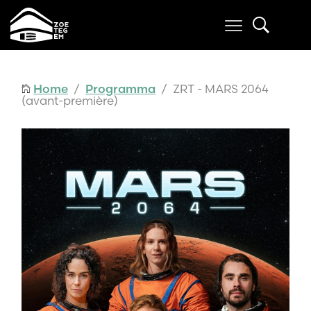
Home
/
Programma
/ ZRT - MARS 2064
(avant-première)