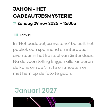
JAHON - HET
CADEAUTJESMYSTERIE
Zondag
29 nov 2026 - 15:00u
Familie
In ‘Het cadeautjesmysterie’ beleeft het
publiek een spannend en interactief
avontuur in het kasteel van Sinterklaas.
Na de voorstelling krijgen alle kinderen
de kans om de Sint te ontmoeten en
met hem op de foto te gaan.
Januari 2027