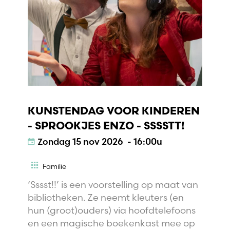
KUNSTENDAG VOOR KINDEREN
- SPROOKJES ENZO - SSSSTT!
Zondag
15 nov 2026 - 16:00u
Familie
‘Sssst!!’ is een voorstelling op maat van
bibliotheken. Ze neemt kleuters (en
hun (groot)ouders) via hoofdtelefoons
en een magische boekenkast mee op