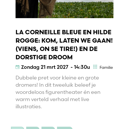
LA CORNEILLE BLEUE EN HILDE
ROGGE: KOM, LATEN WE GAAN!
(VIENS, ON SE TIRE!) EN DE
DORSTIGE DROOM
Zondag
21 mrt 2027 - 14:30u
Familie
Dubbele pret voor kleine en grote
dromers! In dit tweeluik beleef je
woordeloos figurentheater én een
warm verteld verhaal met live
illustraties.