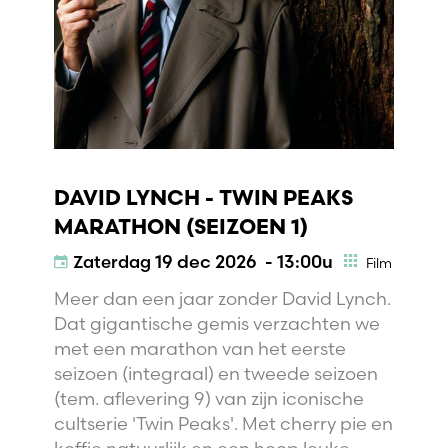
DAVID LYNCH - TWIN PEAKS
MARATHON (SEIZOEN 1)
Zaterdag
19 dec 2026 - 13:00u
Film
Meer dan een jaar zonder David Lynch.
Dat gigantische gemis verzachten we
met een marathon van het eerste
seizoen (integraal) en tweede seizoen
(tem. aflevering 9) van zijn iconische
cultserie 'Twin Peaks'. Met cherry pie en