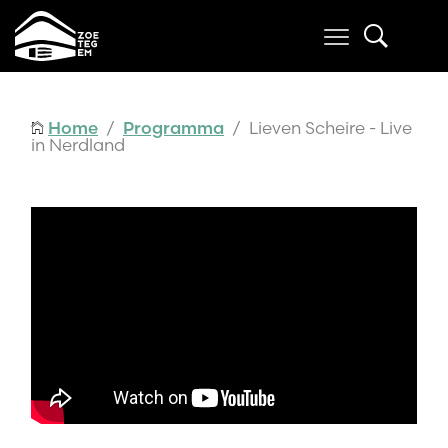
Home
/
Programma
/ Lieven Scheire - Live
in Nerdland