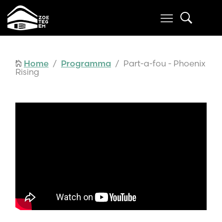
Home
/
Programma
/ Part-a-fou - Phoenix
Rising