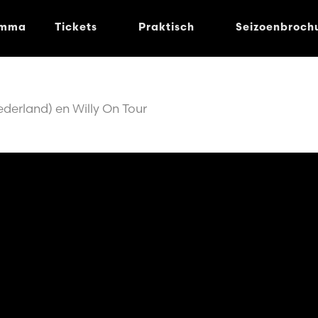
amma
Tickets
Praktisch
Seizoenbroch
derland) en Willy On Tour