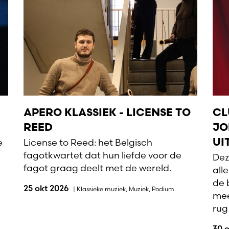
APERO KLASSIEK - LICENSE TO
CL
REED
JO
e
License to Reed: het Belgisch
UI
fagotkwartet dat hun liefde voor de
Dez
fagot graag deelt met de wereld.
all
de 
25 okt 2026
|
Klassieke muziek
,
Muziek
,
Podium
mee
rug
30 