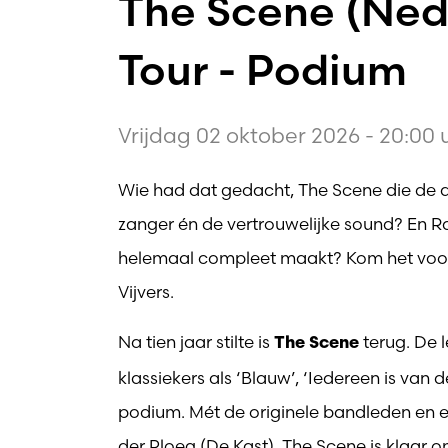
The Scene (Nede
Tour - Podium
Vrijdag 02 oktober 2026 - 20:00 
Wie had dat gedacht, The Scene die de d
zanger én de vertrouwelijke sound? En Rad
helemaal compleet maakt? Kom het voor
Vijvers.
Na tien jaar stilte is
terug. De 
The Scene
klassiekers als ‘Blauw’, ‘Iedereen is van 
podium. Mét de originele bandleden en ee
der Ploeg (De Kast). The Scene is klaar o