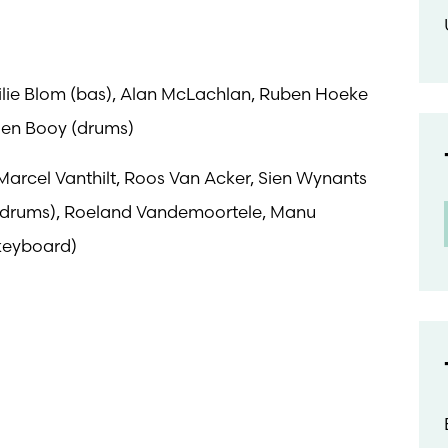
ilie Blom (bas), Alan McLachlan, Ruben Hoeke
roen Booy (drums)
 Marcel Vanthilt, Roos Van Acker, Sien Wynants
 (drums), Roeland Vandemoortele, Manu
(keyboard)