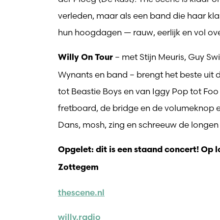
verleden, maar als een band die haar klas
hun hoogdagen — rauw, eerlijk en vol ov
– met Stijn Meuris, Guy Swi
Willy On Tour
Wynants en band – brengt het beste uit d
tot Beastie Boys en van Iggy Pop tot Foo 
fretboard, de bridge en de volumeknop 
Dans, mosh, zing en schreeuw de longen uit 
Opgelet: dit is een staand concert! Op 
Zottegem
thescene.nl
willy.radio