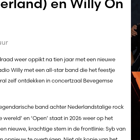
rland) en Willy On
uur
raad weer oppikt na tien jaar met een nieuwe
io Willy met een all-star band die het feestje
al zelf ontdekken in concertzaal Bevegemse
legendarische band achter Nederlandstalige rock
de wereld’ en ‘Open’ staat in 2026 weer op het
n nieuwe, krachtige stem in de frontlinie: Syb van
m opnieuw te overtuigen. Niet als kopie van het