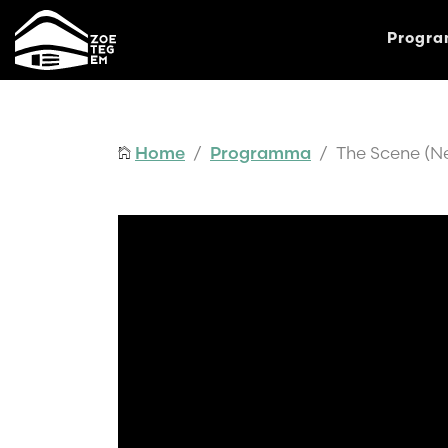
Progr
Home
/
Programma
/ The Scene (Ne