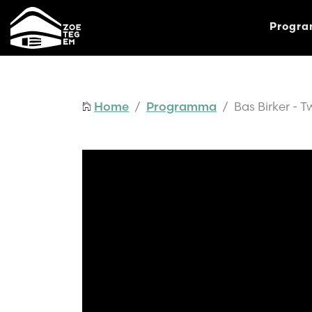
Progr
Home
/
Programma
/ Bas Birker - T