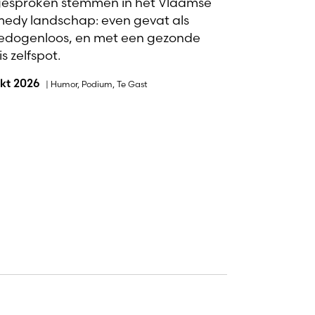
gesproken stemmen in het Vlaamse
edy landschap: even gevat als
dogenloos, en met een gezonde
s zelfspot.
okt 2026
|
Humor
,
Podium
,
Te Gast