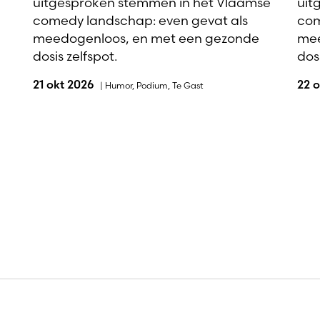
uitgesproken stemmen in het Vlaamse
uit
comedy landschap: even gevat als
com
meedogenloos, en met een gezonde
mee
dosis zelfspot.
dosi
21 okt 2026
22 
|
Humor
,
Podium
,
Te Gast