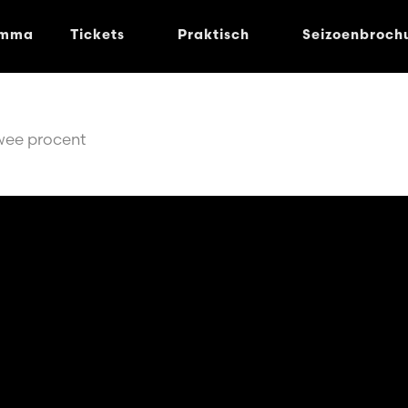
amma
Tickets
Praktisch
Seizoenbroch
wee procent